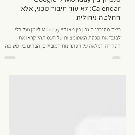
אהוד שם טוב
9 ביוני
זמן קריאה 8 דקות
Monday
סנכרון בין Monday ל-Google
Calendar: לא עוד חיבור טכני, אלא
החלטה ניהולית
כיצד מסנכרנים נכון בין מאנדיי Monday ליומן גוגל בלי
לבזבז את מכסת האוטומציות של העמותה? קראו את
הסקירה המלאה על הפתרונות המובילים, הבחינו בין משימה
לאירוע ושפרו את ניהול הזמן הארגוני.