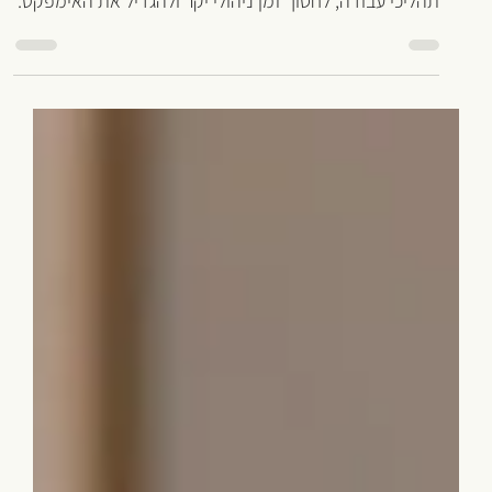
חברתיים
מהפכת ה-AI הגיעה לארגונים חברתיים. גלו כיצד ליישם את
כלי הבינה המלאכותית של מאנדיי Monday כדי לייעל
תהליכי עבודה, לחסוך זמן ניהולי יקר ולהגדיל את האימפקט.
היכנסו לקריאת המדריך המלא על אוטומציות, סוכנים חכמים
ותמחור.