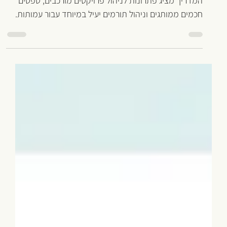
אהוד שם טוב
9 במאי
זמן קריאה 6 דקות
Monday
חידושי מאנדיי Monday 2026 בגרסת
ה-Pro למנהלי עמותות וארגונים חברתיים
גלו את עדכוני מאנדיי Monday לשנת 2026 בגרסת ה-Pro.
המדריך מציג פתרונות לניהול פרויקטים מורכבים, טפסים
חכמים ממותגים וניהול תורמים יעיל במיוחד עבור עמותות.
היכנסו לקריאה וייעלו את הארגון כבר עכשיו.