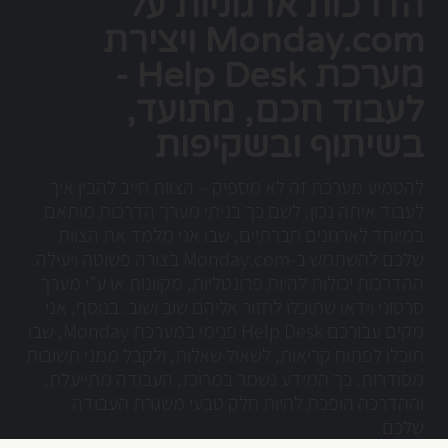
הדרכות ארגוניות על
Monday.com ויצירת
מערכת Help Desk -
לעבוד חכם, מתועד,
בשיתוף ובשקיפות
להטמיע מערכת זה לא מספיק – הצוות חייב להבין איך
לעבוד איתה נכון. לשם כך בניתי מערך הדרכות מותאם
במיוחד לארגונים חברתיים, שבו אני מלמד את הצוות
שלכם להשתמש ב-Monday.com בצורה פשוטה ויעילה.
ההדרכות יכולות להיות פרונטליות, מקוונות או ע"י מערך
סרטוני וידאו שתוכלו לחזור אליהם שוב ושוב. בנוסף, אני
מקים עבורכם Help Desk פנימי במערכת Monday, שבו
תוכלו לפתוח קריאות, לשאול שאלות, ולקבל ממני תשובות
מסודרות. כך המידע נשמר במרוכז, העבודה מתייעלת,
וההדרכה הופכת להיות חלק טבעי משגרת העבודה
שלכם.