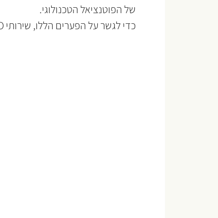
של הפוטנציאל הטכנולוגי.
כדי לגשר על הפערים הללו, שירותי CIO במיקור חוץ מהווים פתרון יעיל ומותאם.