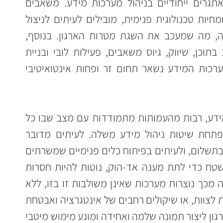
ארגונים חברתיים מתמודדים עם אתגרים ייחודיים בניהול מערכות מידע. משאבים 
מוגבלים, צוותים קטנים, והיעדר מומחיות טכנולוגית פנימית, מובילים לעיתים לניצול 
חלקי של מערכות שנבחרו להטמעה, מה שמעכב את השגת מטרות הארגון. בנוסף, 
מנכ"לים בעמותות מתמקדים לרוב בתוכן, שיווק, גיוס משאבים, פעילות לובי ובניית 
קשרים עם שותפים, בעוד ניהול מערכות המידע נשאר תחום זר ופחות אינטואיטיבי 
בהיעדר מנהלת או מנהל מערכות מידע, רבות מהעמותות מתמודדות עם מצב שבו כל 
מחלקה פועלת בצורה עצמאית ומפתחת שיטות ניהול מידע משלה. לעיתים מדובר 
בהטמעת מערכות מידע חינמיות או בתשלום, ולעיתים בפיתוח כלים פנימיים שמשרתים 
צורך מיידי. יוזמות אלו, שנולדו מהשטח כדי לתת מענה אד-הוק, נוטות להיות חסרות 
תיאום עם יתר חלקי הארגון. כתוצאה מכך נוצרות מערכות שאינן משולבות זו בזו, ללא 
תחזוקה מסודרת, הדרכות מתמשכות לצוות, או שיקולים רחבים של אינטגרציה ואבטחת 
מידע. מצב זה מקשה על הנהלת הארגון ליצור תמונה שלמה ואחידה ומונע מימוש מיטבי 