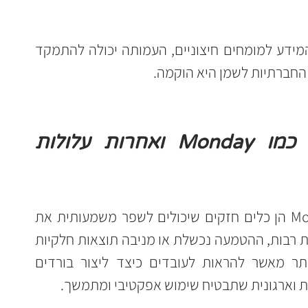
על ידי העברת ניהול מערכות המידע למומחים חיצוניים, העמותה יכולה להתמקד 
החברתיות לשמן היא הוקמה.
למה הטמעת מערכות כמו Monday ואחרות עלולות 
מערכות ניהול פרויקטים כמו Monday הן כלים חזקים שיכולים לשפר משמעותית את 
היעילות הארגונית. עם זאת, בעמותות רבות, ההטמעה נכשלת או מניבה תוצאות חלקיות 
בלבד. למה? כי הצלחה דורשת יותר מאשר להראות לעובדים כיצד ליצור בורדים 
לית וארגונית שתבטיח שימוש אפקטיבי ומתמשך.