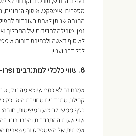
בעולם החדש, תורמים וקרנות לא מסת
מספרים ואימפקט. איסוף הנתונים, ני
ההנחה שניתן לאחת העובדות להפיק א
זמן, מובילה לרדידות של התהליך ואי
לאיסוף דאטה ולכתיבת דוחות אימפקט,
לכל דבר ועניין.
8. שווי כלכלי למתנדבים ופרו-בונו (In-kind)
אמנם זה לא כסף שיוצא מהבנק, אבל ז
קהילת מתנדבים מחויבת היא נכס כלכ
כסף ממשי לביצוע המשימות. 
חובה:
 
שווי שעות ההתנדבות והפרו-בונו. זה
אמיתית של האימפקט והמשאבים המג