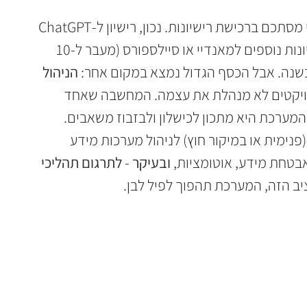
רבים טועים לחשוב שתקציב טכנולוגי מסתכם ברכישת רישיונות. נכון, רישיון ל-ChatGPT 
או Claude עולה כ-20$ לעובד, ורישיונות נוספים למאנדיי או סיילספורס (מעבר ל-10 
שנה. אבל הכסף הגדול נמצא במקום אחר: 
הניהול 
ו ניהול פרויקטים לא מנהלת את עצמה. המחשבה שאחד 
מערכת היא מתכון לכישלון ולבזבוז משאבים. 
(פנימית או במיקור חוץ) לניהול מערכות מידע 
בטחת מידע, אוטומציות, 
ובעיקר 
- 
לתרגום תהליכי 
יב הזה, המערכת תהפוך לפיל לבן.