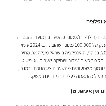
"ח (דולר/יורו/פאונד). הפער בין מועד ההבטחה 
למועד המימוש יכול להיות דרמטי. מענק של 100,000 פאונד שהובטח ב-2024 עשוי 
להיות שווה 30,000 ש"ח פחות ב-2025. בנוסף, האינפלציה בישראל מעלה את מחירי 
 תקצוב סעיף "
גידור ושחיקת שערים
" או פשוט 
 ונמוך משמעותית מהשער היציג הנוכחי. כמו כן, 