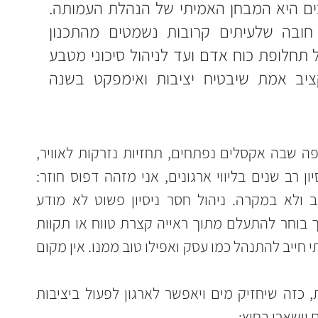
 עונת התקציבים היא המבחן האמיתי של הנהלת העמותה. 
המאמר חושף שמונה סעיפי חובה שלעיתים קרובות נשמטים מהתכנון 
השנתי – מעלויות הנסתרות של תחלופת כוח אדם ועד לניהול סיכוני מטבע 
ורגולציה. גלו איך לבנות תקציב אמת שיבטיח יציבות ואימפקט בשנה 
זו התקופה שבה אקסלים נפתחים, תחזיות נזרקות לאוויר, 
והמתח במסדרונות עולה. מתוך ניסיון רב שנים בליווי ארגונים, אני מזהה דפוס חוזר: 
סעיפים שלמים שנעדרים מהתקציב ולא במקרה. ניהול חסר ניסיון פשוט לא מודע 
אליהם. ניהול ותיק לעיתים מודע, אך בוחר להתעלם מתוך ראייה קצרת טווח או תקוות 
שווא ש"יהיה בסדר". אבל ארגון חברתי חייב להתנהל כמו עסק ואפילו טוב ממנו. אין מקום 
אם המטרה היא לבנות תקציב אמת, כזה שיחזיק מים ויאפשר לארגון לפעול ביציבות 
יישארו בחוץ: