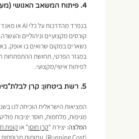
4. פיתוח המשאב האנושי (מעבר להכשרות טכניות)
בנפרד מהדרכות
קורסים מקצועיים וניהוליים והעשרה. ז
נשארים במקום שרואים בו אופק. בא
במגזר הפרטי, תחושת ההתפתחות היא
לפיתוח אישי/מקצועי.
5. רשת ביטחון: קרן לבלת"מים וניהול סיכונים
המציאות הישראלית הוכיחה לנו בשנים
מגיפות, מלחמות, חוסר יציבות פוליטי
המלצה:
 יצירת "
קרן חוסן
" או 
קופת חי
(Running Cost). עמותות 