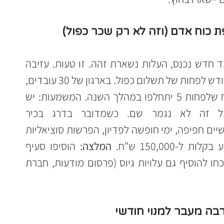
מקובל לחשוב שאם עובד עוזב ועובד חדש נכנס, העלות נשארת זהה. זו טעות. עזיבה 
דורשת חפיפה. בדרך כלל מדובר בחודש לפחות של תשלום כפול. בארגון של 30 עובדים, 
הסטטיסטיקה מלמדת שסביר להניח שלפחות 5 יתחלפו במהלך השנה. המשמעות: יש 
לשריין 5 משכורות כפולות. אבל זה לא נגמר שם. כשמדובר בדרג בכיר 
(מנכ"לות/סמנכ"לות), עלות של חודשיים חפיפה, ימי חופשה לפדיון, הפרשות סוציאליות 
-150,000 ש"ח. 
המלצה:
 הוסיפו סעיף 
". אל תשכחו להוסיף גם עלויות גיוס (פרסום מודעות, חברת 