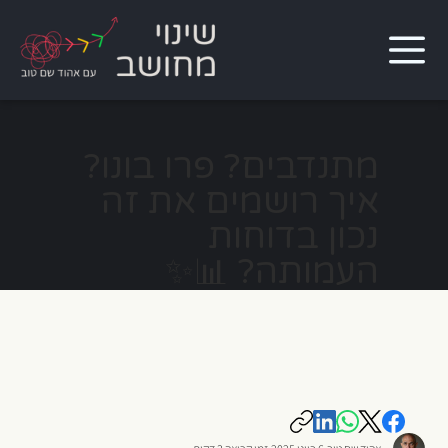
מתנדבים? פרו בונו?
איך רושמים את זה
נכון בדוחות
העמותה? 📊✨