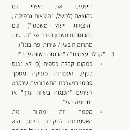
רושמים את השווי גם 
כ
הוצאה
 (למשל, "הוצאות גרפיקה", 
"הוצאות ייעוץ משפטי") וגם 
כ
הכנסה
 (בחשבון נפרד של "הכנסות 
מתרומות בעין / שירותי פרו בונו").
"קבלה עצמית" / "הכנסה בשווה ערך":
במקום קבלה כספית (כי לא נכנס 
כסף), העמותה מפיקה 
מסמך 
פנימי
 במערכת החשבונאית שנקרא 
לעיתים "הכנסה בשווה ערך" או 
"תרומה בעין".
מסמך זה מהווה את 
ה
אסמכתה
 לפקודת היומן. הוא 