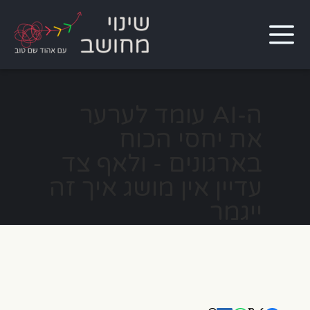
ה-AI עומד לערער
את יחסי הכוח
בארגונים - ולאף צד
עדיין אין מושג איך זה
ייגמר