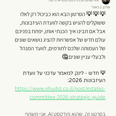
אהוד שם טוב
26 בינו׳ 2025
זמן קריאה 2 דקות
עודכן:
1 באפר׳
💡 💡 💡 הסרטון הבא הוא כביכול רק לאלו 
ששוקלים להגיש בקשה לוועדת העיזבונות, 
אבל אם תבינו איך הכנתי אותו, יפתח בפניכם 
עולם חדש של אפשרויות להציג נושאים שונים 
של העמותה שלכם לתורמים, לוועד המנהל 
ולבעלי עניין שונים 🤔
💡 
חדש - לינק למאמר עדכני על וועדת 
העיזבונות 2026:
https://www.ehudst.co.il/post/estates-
committee-2026-strategic-guide
בסרטון זה, שהוא פודקסט AI, אני משתף 