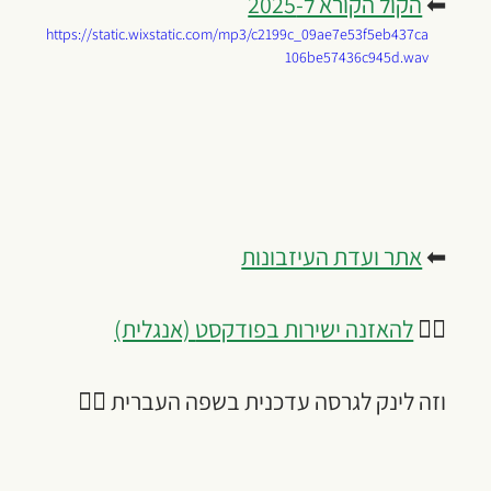
⬅ 
הקול הקורא ל-2025
https://static.wixstatic.com/mp3/c2199c_09ae7e53f5eb437ca
106be57436c945d.wav
⬅ 
אתר ועדת העיזבונות
👈🏾 
להאזנה ישירות בפודקסט
 (אנגלית)
וזה לינק לגרסה עדכנית בשפה העברית 
👈🏾