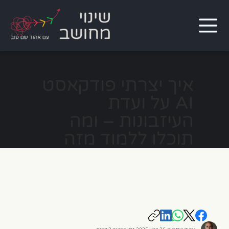
איך יצרתי פודקאסט
AI על ועדת
העיזבונות – ומה
תוכלו ללמוד מזה