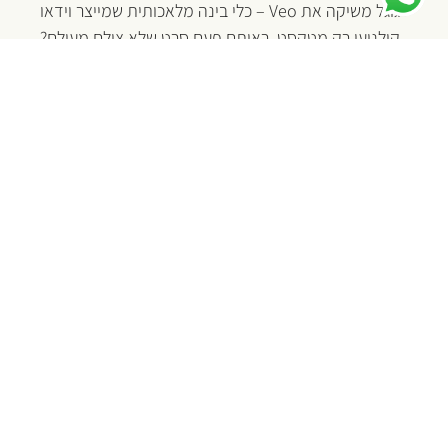
כלי AI
AI. קולנוע. מוסר. רגש.
גוגל משיקה את Veo – כלי בינה מלאכותית שמייצר וידאו
קולנועי רק מטקסט. ראיתם פעם סרט שלא צולם מעולם?
כנסו לצפות ולגלות איך הדמיון הופך למציאות.