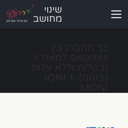
כך תחברו בין
וואטסאפ למאנדיי
(בקלות וללא עלות
גבוהה): JONI +
MONI