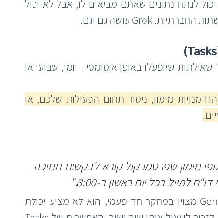
ChatGPT לדוגמה, יכול לנתח נתונים שאתם מביאים לו, אבל לא יכול 
. Grok עושה גם וגם.
פיצ'ר ה-Tasks מאפשר לכם להגדיר שאילתות שיופעלו באופן אוטומטי - יומי, שבועי או 
 למעקב קבוע אחר הזדמנויות מימון, ניטור תחום הפעילות שלכם, או 
ים.
"בצע מחקר שבועי על קרנות וגופי מימון שפרסמו קול קורא לבקשות תמיכה 
ח למייל בכל יום ראשון ב-8:00."
 בעוד ש-Gemini מצוין במחקר חד-פעמי, הוא לא מציע יכולת 
אוטומציה של משימות. אתם צריכים לזכור לשאול אותו שוב ושוב. האפשרות של Tasks 