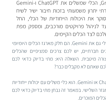
הכירו את Grok, הכלי שמשלים את ChatGPT ו-Gemini 
ומעניק למנהלים במגזר החברתי יתרון משמעותי בזכות חיבור ישיר לשיח 
הציבורי בזמן אמת. המאמר סוקר את היכולות הייחודיות של הכלי, החל 
מאוטומציה של מחקרי שוק ועד לניהול פרויקטים מורכבים, ומספק מפת 
שלכם לצד הכלים הקיימים.
אתם כבר מכירים את ChatGPT, ואולי גם את Gemini. הם חלק מארגז הכלים היומיומי 
שלכם, ובצדק. אבל כמנהלי ארגונים חברתיים, יש לכם צרכים ספציפיים שהכלים 
הקיימים לא תמיד עונים עליהם בצורה מיטבית. השאלה היא: מתי בדיוק כדאי לכם 
 לכם שאתם לא מקבלים כבר?
 אינו תחליף ל-ChatGPT או Gemini. הוא כלי משלים עם יכולות ייחודיות 
שמתאימות במיוחד לאתגרים של המגזר השלישי. במאמר זה נבחן מתי בדיוק כדאי לכם 
כלים המוכרים.