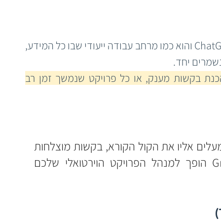
פיצ'ר Projects מוכר היטב גם מ-ChatGPT והוא כמו מרחב עבודה ייעודי שבו כל המידע, 
שמרים יחד.
 לניהול קמפיינים, הכנת בקשות מענק, או כל פרויקט שנמשך זמן רב 
פרויקט "מענק חינוך 2025" - מעלים אליו את הקול הקורא, בקשות מוצלחות 
מהעבר, וטיוטות נוכחיות. Grok הופך למנהל הפרויקט הוירטואלי שלכם 