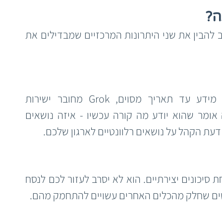
לפני שנצלול לפרטים הטכניים, חשוב להבין את שני היתרונות המרכזיים שמבדילים את 
בניגוד ל-ChatGPT שמסתמך על מידע עד תאריך מסוים, Grok מחובר ישירות 
לפלטפורמת X (טוויטר לשעבר). זה אומר שהוא יודע מה קורה עכשיו - איזה נושאים 
עת הקהל על נושאים רלוונטיים לארגון שלכם.
ה-Grok פחות מצונזר ויותר נכון לקחת סיכונים יצירתיים. הוא לא יסרב לעזור לכם לנסח 
שים שחלק מהכלים האחרים עשויים להתחמק מהם.