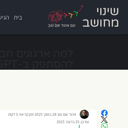
בית
הגיש
להסתפק ב-ChatGPT או Gemini
אהוד שם טוב
28 באוק׳ 2025
זמן קריאה 5 דקות
עודכן:
25 בדצמ׳ 2025