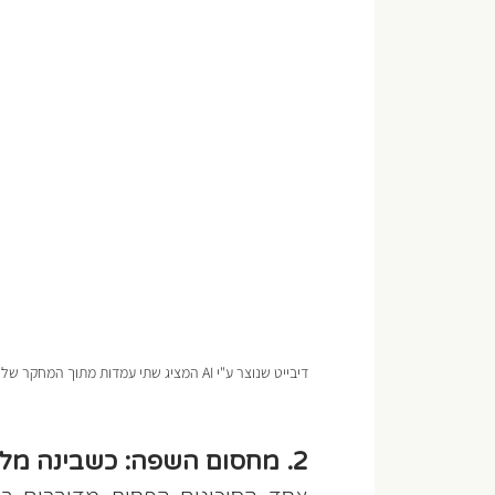
דיבייט שנוצר ע"י AI המציג שתי עמדות מתוך המחקר של ה-OECD
2. מחסום השפה: כשבינה מלאכותית "גלובלית" שוכחת את רוב העולם