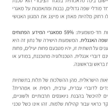
אחד הסיכונים הפחות מדוברים ביישום בינה מלאכותית במגזר הציבורי הוא סכנת 
ההדרה הלשונית. מערכות AI, ובמיוחד מודלי שפה גדולים, נבנות ומתאמנות על מאגרי 
מידע עצומים. אך הרכב מאגרים אלו רחוק מלהיות מאוזן או מייצג את המגוון האנושי 
59% ממאגרי המידע הפתוחים 
. המשמעות הישירה של נתון זה היא 
ששירותים ציבוריים מבוססי AI, הנשענים על תשתית זו, יהיו מטבעם פחות יעילים, פחות 
מדויקים ופחות נגישים עבור מי שאינם דוברי אנגלית. הטכנולוגיה מתוכננת, במודע או 
 בראש ובראשונה.
כעת, נשליך את הנתון הזה על המציאות הישראלית. מהן ההשלכות של תלות בתשתיות 
כאלה על שירותים ציבוריים המיועדים לדוברי עברית, ערבית, רוסית או אמהרית? 
שירותים ממשלתיים קריטיים עלולים להיכשל בהבנת ניואנסים תרבותיים ולשוניים, 
לספק מידע שגוי או פשוט לא לתפקד כראוי עבור קהילות שלמות. זהו אינו כשל טכני 