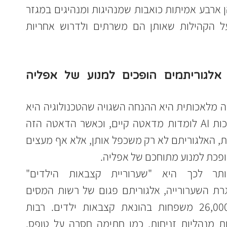
באוכלוסיות המוחלשות ביותר. אלו הן ארבע אמיתות כואבות שמנהיגות ומנהיגים במגזר 
החברתי חייבים להכיר כדי להגן על הקהילות שאותן הם משרתים ולדרוש אחריות 
1. אשליית הנייטרליות: איך אלגוריתמים הופכים למנוע של אפליה 
אחת הסכנות הגדולות ביותר של בינה מלאכותית היא ההנחה השגויה שהטכנולוגיה היא 
ניטרלית ואובייקטיבית. בפועל, מערכות AI לומדות מדאטה קיים, וכאשר הדאטה הזה 
משקף הטיות חברתיות ודעות קדומות, האלגוריתם לא רק משכפל אותן, אלא אף מעצים 
הופכת למנוע מתוחכם של אפליה.
הדוגמה הטרגית והמובהקת ביותר לכך היא "שערוריית קצבאות הילדים" 
(Toeslagenaffaire) בהולנד. במסגרת השערורייה, אלגוריתם פגום של רשות המסים 
ההולנדית האשים באופן שגוי כ-26,000 משפחות בהונאת קצבאות ילדים. רבות 
מהמשפחות הללו סומנו עקב טעויות מנהליות זניחות, כמו חתימה חסרה על טופס. 