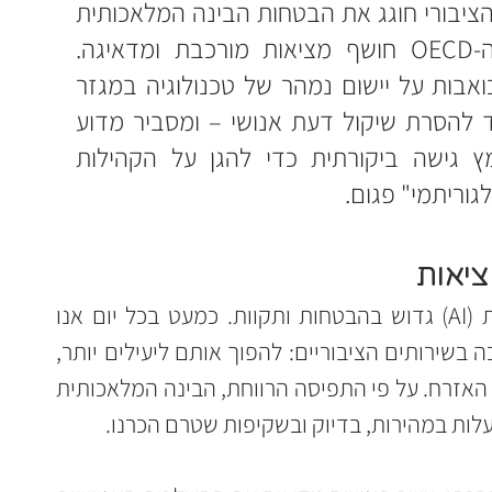
 בעוד שהשיח הציבורי חוגג את הבטחות הבינה המלאכותית 
לייעול השירות לאזרח, דוח ה-OECD חושף מציאות מורכבת ומדאיגה. 
המאמר סוקר ארבע אמיתות כואבות על יישום נמהר של טכנולוגיה במגזר 
הציבורי – מאפליה מובנית ועד להסרת שיקול דעת אנושי – ומסביר מדוע 
מנהיגות חברתית חייבת לאמץ גישה ביקורתית כדי להגן על הקהילות 
גוריתמי" פגום.
ציאות
השיח הציבורי סביב בינה מלאכותית (AI) גדוש בהבטחות ותקוות. כמעט בכל יום אנו 
שומעים על הפוטנציאל לחולל מהפכה בשירותים הציבוריים: להפוך אותם ליעילים יותר, 
נגישים יותר ומותאמים אישית לצרכי האזרח. על פי התפיסה הרווחת, הבינה המלאכותית 
ות במהירות, בדיוק ובשקיפות שטרם הכרנו.