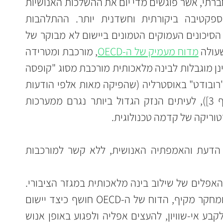
אך עבור מנהלות ומנהלים במגזר החברתי, אשר פוגשים מדי יום את ההשלכות האנושיות 
של מדיניות ציבורית, נדרשת פרספקטיבה ביקורתית וחשדנית יותר. ההתלהבות 
הטכנולוגית אינה יכולה להסתיר את הסיכונים העמוקים הטמונים ביישום לא מבוקר של 
עולה 
מדוח מעמיק של ה-OECD
, מורכבת ומטרידה 
הרבה יותר. הטרגדיות שאנו רואים אינן מוגבלות לבינה מלאכותית מורכבת מסוג "קופסה 
שחורה". כפי שמדגימה שערוריית ה"רובודט" באוסטרליה (שהפיקה מאות אלפי הודעות 
חוב שגויות לאזרחים [מוסבר בסעיף 3]), לעיתים הנזק הגדול ביותר נגרם ממערכות 
טוריקה של קדמה טכנולוגית. 
הבעיה המרכזית היא הסרת שיקול הדעת והאמפתיה האנושית, ללא קשר למורכבות 
מאמר זה נועד לחשוף את הצדדים האפלים של שילוב בינה מלאכותית במגזר הציבורי. 
על בסיס ניתוח של 200 מקרי בוחן ומחקר מקיף, הדוח של ה-OECD חושף כיצד יישום 
נמהר של AI על ידי ממשלות עלול לקבע אי-שוויון, להעצים אפליה ולפגוע באופן אנוש 