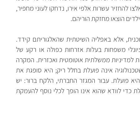
התוצאה הייתה הרסנית: משפחות נאלצו להחזיר עשרות אלפי אירו, נדחקו לעוני מחפיר, 
 ילדים הוצאו מחזקת הוריהם.
לב הטרגדיה לא היה רק בטעות הטכנית, אלא באפליה השיטתית שהאלגוריתם קידד. 
המערכת סימנה באופן לא פרופורציונלי משפחות בעלות אזרחות כפולה או רקע של 
הגירה, והפכה דעות קדומות חברתיות למדיניות ממשלתית אוטומטית ואכזרית. המקרה 
ההולנדי הוא תזכורת כואבת לכך שטכנולוגיה אינה פועלת בחלל ריק; היא סופגת את 
הערכים וההטיות של החברה שבה היא פועלת. עבור המגזר החברתי, הלקח ברור: יש 
לבחון כל יישום של AI בזכוכית מגדלת כדי לוודא שהוא אינו הופך לכלי נוסף להעמקת 