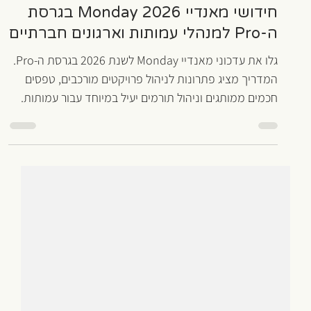
אהוד שם טוב
9 במאי
זמן קריאה 6 דקות
Monday
חידושי מאנדיי Monday 2026 בגרסת
ה-Pro למנהלי עמותות וארגונים חברתיים
גלו את עדכוני מאנדיי Monday לשנת 2026 בגרסת ה-Pro.
המדריך מציג פתרונות לניהול פרויקטים מורכבים, טפסים
חכמים ממותגים וניהול תורמים יעיל במיוחד עבור עמותות.
היכנסו לקריאה וייעלו את הארגון כבר עכשיו.